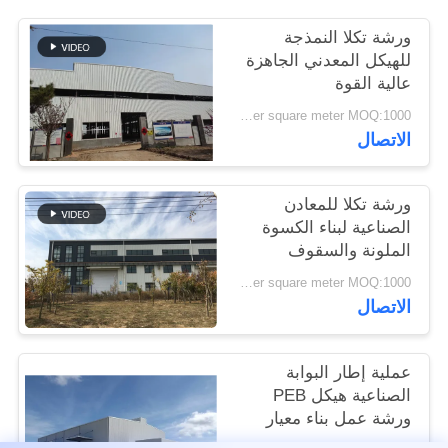
القضايا
ورشة تكلا النمذجة
للهيكل المعدني الجاهزة
خريطة
عالية القوة
الموقع
USD45~90 per square meter MOQ:1000 متر مربع
الاتصال
سياسة
ورشة تكلا للمعادن
الخصوصية
الصناعية لبناء الكسوة
الملونة والسقوف
USD45~90 per square meter MOQ:1000 متر مربع
الاتصال
عملية إطار البوابة
الصناعية هيكل PEB
ورشة عمل بناء معيار
ISO