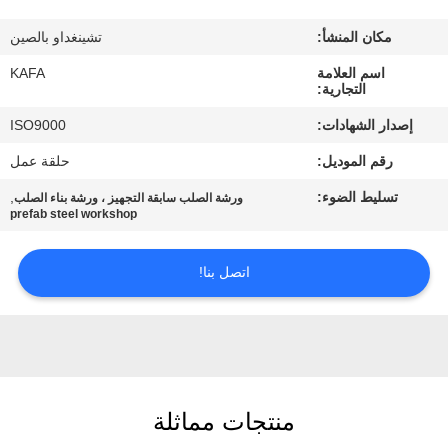
عنا
مكان المنشأ:
تشينغداو بالصين
جولة
اسم العلامة
KAFA
التجارية:
في
إصدار الشهادات:
ISO9000
المصنع
رقم الموديل:
حلقة عمل
تسليط الضوء:
,
ورشة الصلب سابقة التجهيز ، ورشة بناء الصلب
مراقبة
prefab steel workshop
الجودة
اتصل بنا!
اتصل
بنا
أخبار
منتجات مماثلة