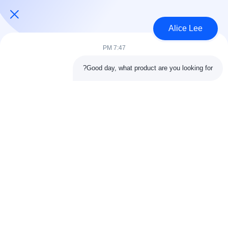
USD45~90 per square meter MOQ:1000 متر مربع
الاتصال
Alice Lee
7:47 PM
فئات شعبية
جميع
Good day, what product are you looking for?
البناء الصلب البناء
ورشة الهيكل الصلب
الهندسة المعمارية
مستودع الهيكل الصلب
الهيكلية الصلب
خدمات تصنيع الصلب
عوارض الفولاذ الهيكلي
المجلفن الصلب
مبنى معرض السيارات
المجلفن