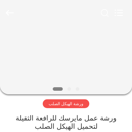
Qingdao
KaFa
Fabrication
Co.,
Ltd..
All
Rights
Reserved.
المنزل
المنتجات
فيديوهات
عرض
الواقع
ورشة الهيكل الصلب
الافتراضي
ورشة عمل مايرسك للرافعة الثقيلة
معلومات
لتحميل الهيكل الصلب