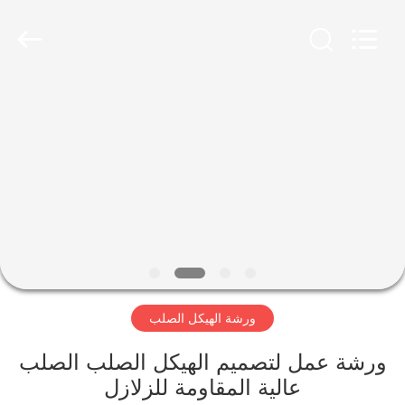
Qingdao
KaFa
Fabrication
Co.,
Ltd..
All
Rights
Reserved.
المنزل
المنتجات
فيديوهات
عرض
الواقع
ورشة الهيكل الصلب
الافتراضي
ورشة عمل لتصميم الهيكل الصلب الصلب
معلومات
عالية المقاومة للزلازل