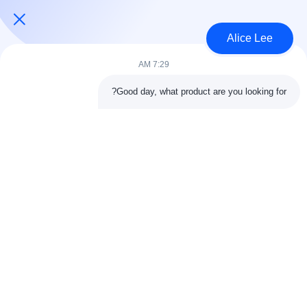
USD45~90 per square meter MOQ:1000 متر مربع
الاتصال
Alice Lee
7:29 AM
فئات شعبية
جميع
Good day, what product are you looking for?
البناء الصلب البناء
ورشة الهيكل الصلب
الهندسة المعمارية
مستودع الهيكل الصلب
الهيكلية الصلب
خدمات تصنيع الصلب
عوارض الفولاذ الهيكلي
المجلفن الصلب
مبنى معرض السيارات
المجلفن