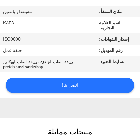
عنا
مكان المنشأ:
تشينغداو بالصين
جولة
اسم العلامة
KAFA
التجارية:
في
إصدار الشهادات:
ISO9000
المصنع
رقم الموديل:
حلقة عمل
تسليط الضوء:
,
ورشة الصلب الجاهزة ، ورشة الصلب الهيكلي
مراقبة
prefab steel workshop
الجودة
اتصل بنا!
اتصل
بنا
أخبار
منتجات مماثلة