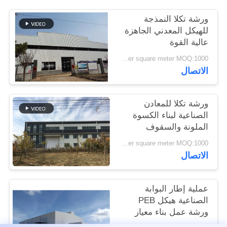
القضايا
ورشة تكلا النمذجة
للهيكل المعدني الجاهزة
خريطة
عالية القوة
الموقع
USD45~90 per square meter MOQ:1000 متر مربع
الاتصال
سياسة
ورشة تكلا للمعادن
الخصوصية
الصناعية لبناء الكسوة
الملونة والسقوف
USD45~90 per square meter MOQ:1000 متر مربع
الاتصال
عملية إطار البوابة
الصناعية هيكل PEB
ورشة عمل بناء معيار
ISO