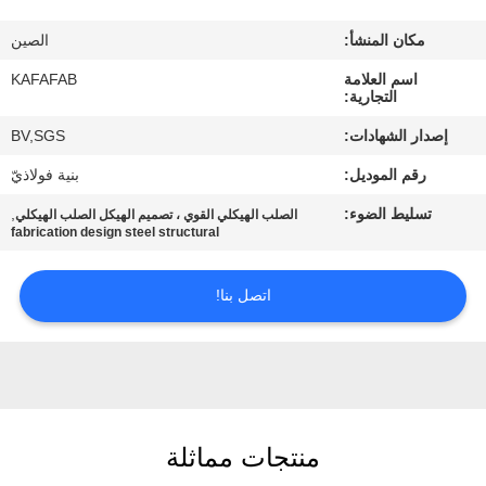
عنا
مكان المنشأ:
الصين
جولة
اسم العلامة
KAFAFAB
التجارية:
في
إصدار الشهادات:
BV,SGS
المصنع
رقم الموديل:
بنية فولاذيّ
تسليط الضوء:
,
الصلب الهيكلي القوي ، تصميم الهيكل الصلب الهيكلي
مراقبة
fabrication design steel structural
الجودة
اتصل بنا!
اتصل
بنا
أخبار
منتجات مماثلة