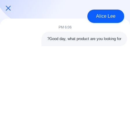
USD 1150~1250/T MOQ:50 ت
الاتصال
Alice Lee
6:06 PM
فئات شعبية
جميع
Good day, what product are you looking for?
البناء الصلب البناء
ورشة الهيكل الصلب
الهندسة المعمارية
مستودع الهيكل الصلب
الهيكلية الصلب
خدمات تصنيع الصلب
عوارض الفولاذ الهيكلي
المجلفن الصلب
مبنى معرض السيارات
المجلفن