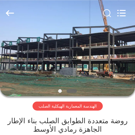
Qingdao
KaFa
Fabrication
Co.,
Ltd..
All
Rights
Reserved.
المنزل
المنتجات
فيديوهات
عرض
الواقع
الهندسة المعمارية الهيكلية الصلب
الافتراضي
روضة متعددة الطوابق الصلب بناء الإطار
معلومات
الجاهزة رمادي الأوسط