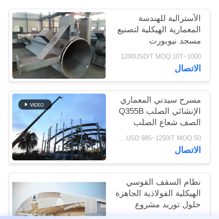
القضايا
الأسترالية للهندسة
المعمارية الهيكلية لتصنيع
خريطة
مسجد نيوبورت
الموقع
1000~1200USD/T MOQ:10T
الاتصال
سياسة
مسرح سيدني المعماري
الخصوصية
الإنشائي الصلب Q355B
الصف شعاع الصلب
المنحني
USD 985~1250/T MOQ:50 طن
الاتصال
نظام السقف القوسي
الهيكلية الفولاذية الجاهزة
حلول توريد مشروع
الشماعات