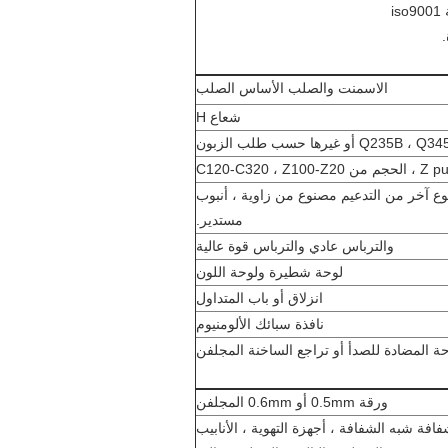
الاسمنت والصلب الأساس الصلب
شعاع H
Q235B ،  أو غيرها حسب طلب الزبون
X أو نوع آخر من التدعيم مصنوع من زاوية ، أنبوب
مستدير.
والترباس عادي والترباس قوة عالية
لوحة شطيرة ولوحة اللون
انزلاق أو باب المتداول
نافذة سبائك الألومنيوم
ة المضادة للصدأ أو تراجع الساخنة المجلفن
ورقة 0.5mm أو 0.6mm المجلفن
افة شبه الشفافة ، أجهزة التهوية ، الأنابيب