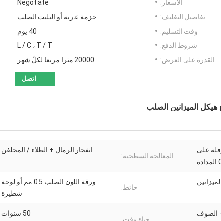
الأسعار:
Negotiate
تفاصيل التغليف:
حزمة عارية أو البليت الصلب
وقت التسليم:
40 يوم
شروط الدفع:
L / C ، T / T
القدرة على العرض:
20000 مترا مربعا لكلّ شهر
اتصل
 ، شعاع H المدرفلة على
انفجار الرمال + الطلاء / المجلفن
المعالجة السطحية:
لميزانين
ورقة اللون الصلب 0.5 مم أو لوحة
حائط:
شطيرة
اللون الصلب 0.5mm + الصوف
50 سنوات
حياة وقت: