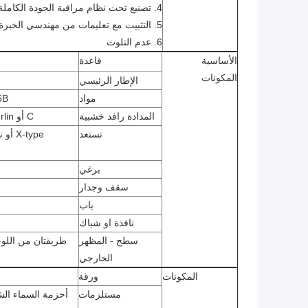
4. تصنيع تحت نظام مراقبة الجودة الكاملة iso9001
5. التثبيت مع تعليمات من مهندسي الخبرة.
6. عدم التلوث
الأساسية
قاعدة
المكونات
الإطار الرئيسي
مواد
Q345B
المدادة رافد خشبية
C أو Z purlin ، الحجم من C120-C320 ، Z100-Z20
تستعد
-type
برغي
سقف وجدار
باب
نافذة او شباك
سطح - المظهر
طريقتان من اللوح
الخارجي
المكونات
ورقة
مستلزمات
أحزمة السماء الشف