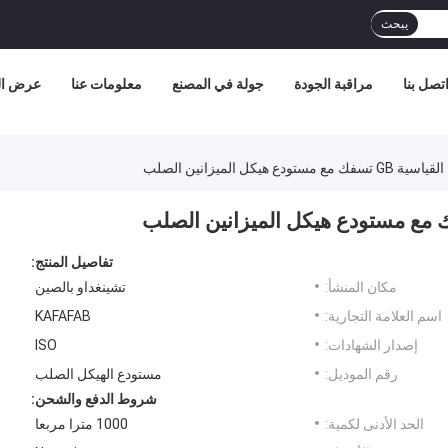
يبحث
تصل بنا
مراقبة الجودة
جولة في المصنع
معلومات عنا
عرض الو
هيكل الميزانين الصلب
تفاصيل المنتج:
مكان المنشأ:
تشينغداو بالصين
اسم العلامة التجارية:
KAFAFAB
إصدار الشهادات:
ISO
رقم الموديل:
مستودع الهيكل الصلب
شروط الدفع والشحن:
الحد الأدنى لكمية:
1000 مترا مربعا