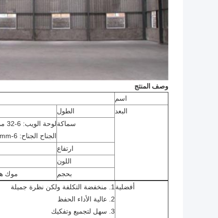
وصف المنتج
اسم
البعد
الطول
سماكة
لوحة الويب: 6-32 مم
الجناح الجناح: 6-40mm
ارتفاع
اللون
بحجم
موك هو 0m2 ، wideth * length * eave
أفضلية
1. منخفضة التكلفة ولكن نظرة جميلة
2. عالية الأداء الحفظ
3. سهل لتجميع وتفكيك