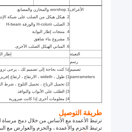
الأعراف
1.worshop والمخازن والمصانع.
2. هيكل هيكل من الصلب على شبكة الإنترنت
3. الصلب H-colum والورقة H-beam
4. منتجات إطار البوابة
5. مشروع بناء شاهق
6. المباني الهيكل الصلب الأخرى.
التعبئة
إطار الو
رسم
تصميم
إذا كنت بحاجة إلى تصميم لك ، يرجى تزويدنا phareters التالية وحجم مفصل
pamrameters
1) طول ، wideth ، الارتفاع ، ارتفاع إفريز ، سقف الملعب الخ
2) تحميل الرياح ، تحميل الثلوج ، شرط المطر ، بمقتضيات aseismatic ، الخ.
3) الطلب على الأبواب والنوافذ.
4) معلومات أخرى إذا كانت ضرورية
طريقة التوصيل
ترتبط الأعمدة مع الأساس من خلال دمج مرساة ا
ترتبط الحزم والأعمدة ، والحزم والعوارض مع البر