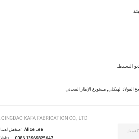
ئة
,
 الفولاذ الهيكلي
مستودع الإطار المعدني
QINGDAO KAFA FABRICATION CO., LTD.
Alice Lee
اتصل شخص:
0086 13969825647
الهاتف ::