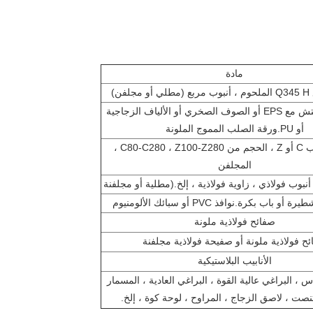
مادة
فن)
لوحة ساندويتش مع EPS أو الصوف الصخري أو الألياف الزجاجية
أو PU.ورقة الصلب المموج الملونة
قسم الصلب C أو Z ، الحجم من C80-C280 ، Z100-Z280 ،
المجلفن
 أنبوب فولاذي ، زاوية فولاذية ، إلخ.(مطلية أو مجلفنة
 باب بكرة.نوافذ PVC أو سبائك الألومنيوم
صفائح فولاذية ملونة
ح فولاذية ملونة أو صفيحة فولاذية مجلفنة
الأنابيب البلاستيكية
 ، البراغي عالية القوة ، البراغي العادية ، المسمار
تنصت ، لاصق الزجاج ، المراوح ، لوحة كوة ، إلخ.