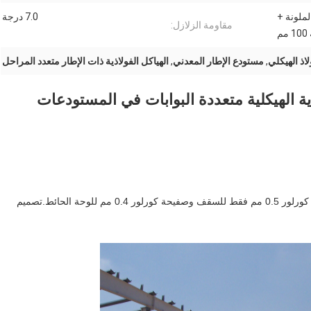
لملونة +
7.0 درجة
مقاومة الزلازل:
اذ الهيكلي
,
مستودع الإطار المعدني
,
الهياكل الفولاذية ذات الإطار متعدد المراحل
ية الهيكلية متعددة البوابات في المستودعات
الوصف: 120 * 100 * 8 م (الطول * العرض * الارتفاع) ، ورقة كورلور 0.5 مم فقط للسقف وصفيحة كورلور 0.4 مم للوحة الحائط.تصميم