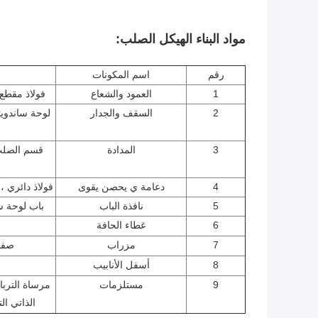
مواد البناء الهيكل الصلب:
رقم
اسم المكونات
1
العمود والشعاع
فولاذ مقطع Q345 H الملحوم ، أنبوب مربع (مطلي أو مجل
2
السقف والجدار
3
المدادة
4
دعامة ي يحصن يقوى
فولاذ دائري ،
5
نافذة الباب
باب لوحة شطيرة أو
6
غطاء الحافة
7
مزراب
صفائ
8
أسفل الأنابيب
9
مستلزمات
مرساة الترباس
الذاتي ال