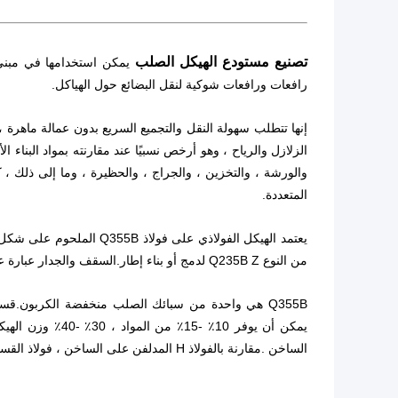
تصنيع مستودع الهيكل الصلب
يمكن استخدامها في مبنى 
رافعات ورافعات شوكية لنقل البضائع حول الهياكل.
إنها تتطلب سهولة النقل والتجميع السريع بدون عمالة ماهرة ، د
الزلازل والرياح ، وهو أرخص نسبيًا عند مقارنته بمواد البناء
والورشة ، والتخزين ، والجراج ، والحظيرة ، وما إلى ذلك ، ك
المتعددة.
من النوع Q235B Z لدمج أو بناء إطار.السقف والجدار عبارة عن ألواح فولاذية مموجة مضغوطة بالألوان أو لوحة ساندويتش فولاذية ملونة.
الساخن .مقارنة بالفولاذ H المدلفن على الساخن ، فولاذ القسم H الملحوم له أداء عالي الدقة ، يمكن تخصيصه.