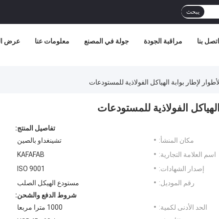
يبحث
تصل بنا
مراقبة الجودة
جولة في المصنع
معلومات عنا
عرض الو
وار لإطار بوابة الهياكل الفولاذية للمستودعات
لهياكل الفولاذية للمستودعات
تفاصيل المنتج:
مكان المنشأ:
تشينغداو بالصين
اسم العلامة التجارية:
KAFAFAB
إصدار الشهادات:
ISO 9001
رقم الموديل:
مستودع الهيكل الصلب
شروط الدفع والشحن:
الحد الأدنى لكمية:
1000 مترا مربعا