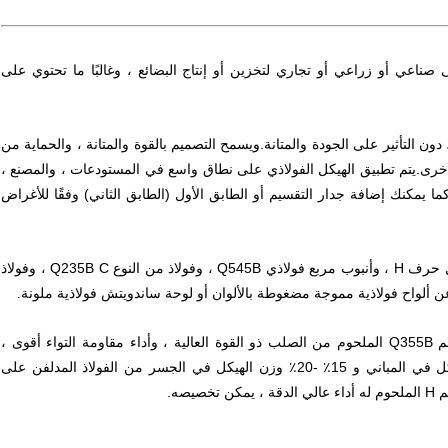
صناعي أو زراعي أو تجاري لتخزين أو إنتاج البضائع ، وغالبًا ما تحتوي على
ون التأثير على الجودة والمتانة.ويسمح التصميم بالقوة والمتانة ، والحماية من
 الأخرى.يتم تطبيق الهيكل الفولاذي على نطاق واسع في المستودعات ، والمصنع ،
ما يمكنك إضافة جدار التقسيم أو الطابق الأول (الطابق الثاني) وفقًا للأغراض
يعتمد الهيكل الفولاذي على فولاذ Q355B الملحوم على شكل حرف H ، وأنبوب مربع فولاذي Q545B ، وفولاذ من النوع Q235B C ، وفولاذ
Q355B هي واحدة من سبائك الصلب منخفضة الكربون.قسم Q355B الملحوم من الصلب ذو القوة العالية ، وأداء مقاومة التواء أقوى ،
يمكن أن يوفر 10٪ -15٪ من المواد ، 30٪ -40٪ وزن الهيكل في المباني و 15٪ -20٪ وزن الهيكل في الجسر من الفولاذ المدلفن على