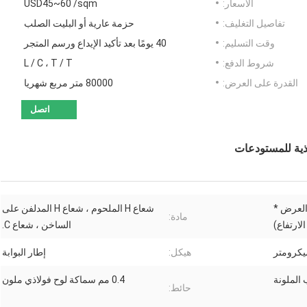
الأسعار:
USD45~60 /sqm
تفاصيل التغليف:
حزمة عارية أو البليت الصلب
وقت التسليم:
40 يومًا بعد تأكيد الإيداع ورسم المتجر
شروط الدفع:
L / C ، T / T
القدرة على العرض:
80000 متر مربع شهريا
اتصل
اذية للمستودعات
طول * العرض *
شعاع H الملحوم ، شعاع H المدلفن على
مادة:
الارتفاع)
الساخن ، شعاع C.
هيكل:
إطار البوابة
0.4 مم سماكة لوح فولاذي ملون
حائط: