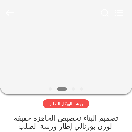
Qingdao
KaFa
Fabrication
Co.,
Ltd..
All
Rights
Reserved.
المنزل
المنتجات
فيديوهات
عرض
الواقع
ورشة الهيكل الصلب
الافتراضي
تصميم البناء تخصيص الجاهزة خفيفة
معلومات
الوزن بورتالي إطار ورشة الصلب