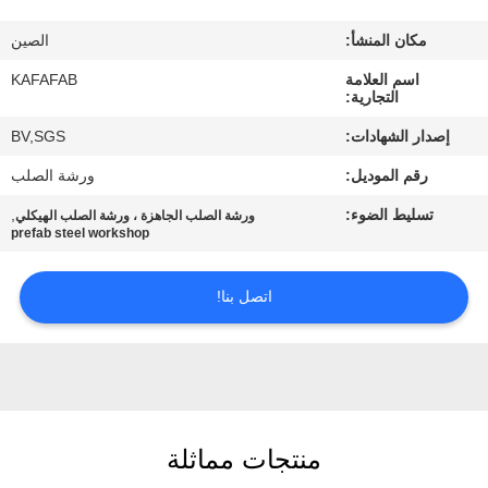
عنا
مكان المنشأ:
الصين
جولة
اسم العلامة
KAFAFAB
التجارية:
في
إصدار الشهادات:
BV,SGS
المصنع
رقم الموديل:
ورشة الصلب
تسليط الضوء:
,
ورشة الصلب الجاهزة ، ورشة الصلب الهيكلي
مراقبة
prefab steel workshop
الجودة
اتصل بنا!
اتصل
بنا
أخبار
منتجات مماثلة