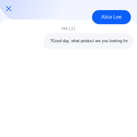
USD45~90 per square meter MOQ:1000 متر مربع
الاتصال
Alice Lee
2:21 PM
فئات شعبية
جميع
Good day, what product are you looking for?
البناء الصلب البناء
ورشة الهيكل الصلب
الهندسة المعمارية
مستودع الهيكل الصلب
الهيكلية الصلب
خدمات تصنيع الصلب
عوارض الفولاذ الهيكلي
المجلفن الصلب
مبنى معرض السيارات
المجلفن