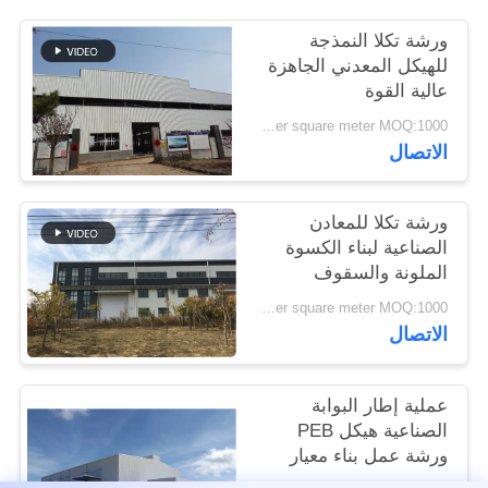
القضايا
ورشة تكلا النمذجة
للهيكل المعدني الجاهزة
خريطة
عالية القوة
الموقع
USD45~90 per square meter MOQ:1000 متر مربع
الاتصال
سياسة
ورشة تكلا للمعادن
الخصوصية
الصناعية لبناء الكسوة
الملونة والسقوف
USD45~90 per square meter MOQ:1000 متر مربع
الاتصال
عملية إطار البوابة
الصناعية هيكل PEB
ورشة عمل بناء معيار
ISO