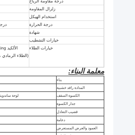
درجة مقاومة الرياح
زلزال المقاومة
استخدام الهيكل
درجة الحرارة
درجة حرار
شهادة
خيارات التشطيب
خيارات الطلاء
الألكيد paiting ، وهما اللوحة الأساسية ، وهما الانتهاء من اللوحة
(الطلاء الرمادي ،
معلمة البناء:
بناء
المدادة رافد خشبية
الكسوة السقف
لوحة ساندويت
جدار الكسوة
قضيب التعادل
دعامة
العمود والعرض المستعرض