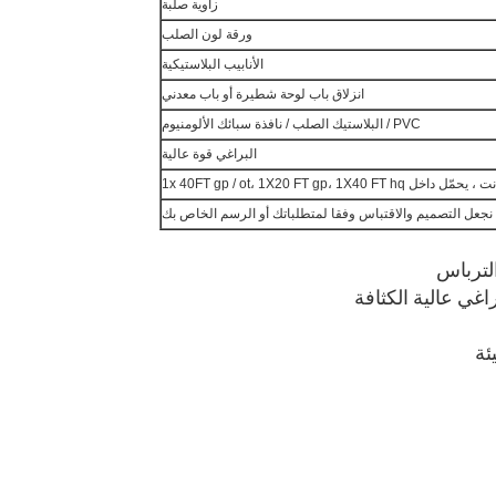
زاوية صلبة
ورقة لون الصلب
الأنابيب البلاستيكية
انزلاق باب لوحة شطيرة أو باب معدني
PVC / البلاستيك الصلب / نافذة سبائك الألومنيوم
البراغي قوة عالية
ل داخل 1x 40FT gp / ot، 1X20 FT gp، 1X40 FT hq
 نجعل التصميم والاقتباس وفقا لمتطلباتك أو الرسم الخاص بك
لترباس
اغي عالية الكثافة
ئة