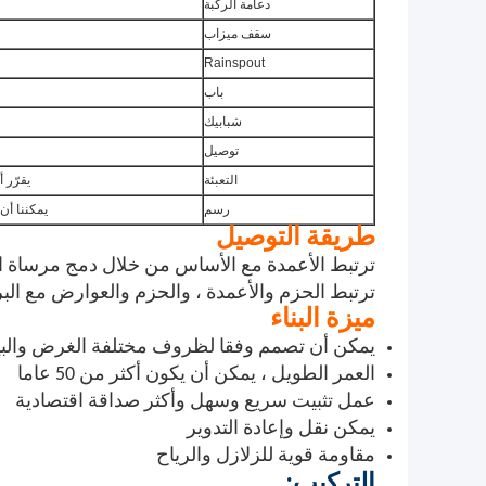
دعامة الركبة
سقف ميزاب
Rainspout
باب
شبابيك
توصيل
التعبئة
يقرّر أنت ، يحمّ
رسم
يمكننا أن
طريقة التوصيل
ترتبط الأعمدة مع الأساس من خلال دمج مرساة ا
ترتبط الحزم والأعمدة ، والحزم والعوارض مع البر
ميزة البناء
يمكن أن تصمم وفقا لظروف مختلفة الغرض والبي
العمر الطويل ، يمكن أن يكون أكثر من 50 عاما
عمل تثبيت سريع وسهل وأكثر صداقة اقتصادية
يمكن نقل وإعادة التدوير
مقاومة قوية للزلازل والرياح
التركيب: