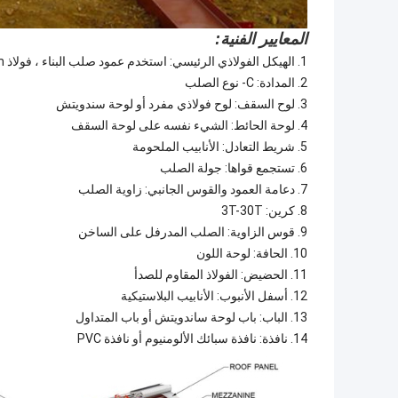
المعايير الفنية:
1. الهيكل الفولاذي الرئيسي: استخدم عمود صلب البناء ، فولاذ H-beam الملحوم
2. المدادة: C- نوع الصلب
3. لوح السقف: لوح فولاذي مفرد أو لوحة سندويتش
4. لوحة الحائط: الشيء نفسه على لوحة السقف
5. شريط التعادل: الأنابيب الملحومة
6. تستجمع قواها: جولة الصلب
7. دعامة العمود والقوس الجانبي: زاوية الصلب
8. كرين: 3T-30T
9. قوس الزاوية: الصلب المدرفل على الساخن
10. الحافة: لوحة اللون
11. الحضيض: الفولاذ المقاوم للصدأ
12. أسفل الأنبوب: الأنابيب البلاستيكية
13. الباب: باب لوحة ساندويتش أو باب المتداول
14. نافذة: نافذة سبائك الألومنيوم أو نافذة PVC