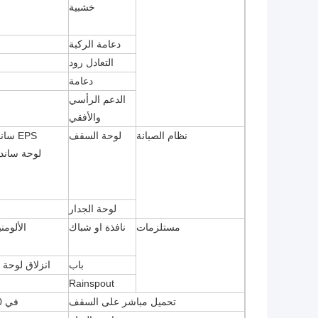
خشبية
دعامة الركبة
التعادل رود
دعامة
الدعم الرأسي
والأفقي
نظام الصيانة
لوحة السقف
EPS ساندويتش الفريق / الألياف الزجاجية ساندويتش الفريق /
لوحة ساند
لوحة الجدار
مستلزمات
نافذة او شباك
الألومنيوم نا
باب
انزلاق لوحة 
Rainspout
تحميل مباشر على السقف
في 120 كجم / متر مربع (محاط باللوحة الفولاذية الملونة)