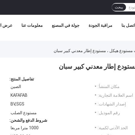
يبحث
تصل بنا
مراقبة الجودة
جولة في المصنع
معلومات عنا
عرض الو
تفاصيل المنتج:
مكان المنشأ:
الصين
اسم العلامة التجارية:
KAFAFAB
إصدار الشهادات:
BV,SGS
رقم الموديل:
مستودع الصلب
شروط الدفع والشحن:
الحد الأدنى لكمية:
1000 مترا مربعا