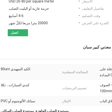
الأسعار:
USD 20-80 per square meter
تفاصيل التغليف:
حزمة عارية أو البليت الصلب
وقت التسليم:
4-6 أسابيع
القدرة على العرض:
20000 مترا مربعا لكلّ شهر
اتصل
 ، شعاع H المدرفلة على
الكيد التمهيدي 80um
المعالجة السطحية:
اللون الصلب 0.5mm + الصوف
كندي السيارات ، تكلا
تصميم البرمجيات:
اق الباب
الإطار:
سبائك الألومنيوم أو PVC
مستودع الصلب الجاهزة
,
مستودع الصلب الهيكلي