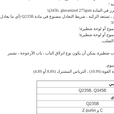
3. الصلب الثانوية: تستعد ، العمود تستعد ، تستعد الأفقي ، تستعد الركبة ، شريط التعادل مصنوع في مادة Q235B (أي ما يعادل
H
يمكن أن يكون نوع انزلاق الباب ، باب الأرجوحة ، نشمر
سي
Q235B، Q345B
ي
Q235B
C و Z purlin