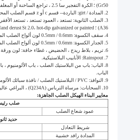
Gr50) ؛
الكرة التفجير سا 2.5 ، تراجع الساخنة أو المغلفنة ؛
2. المدادة / girt: الباردة-- قسم c أو z قسم الصلب المحرز في المادة q345b، glavanized 275gsm؛
A36) ؛
St 2.0، hot-dip galvanized or painted؛
and derust
4. سقف الكسوة: 0.5mm / 0.6mm لون ألواح الصلب المموج أو لوحة شطيرة؛
5. الجدار الكسوة: 0.5mm / 0.6mm لون ألواح الصلب المموج أو لوحة شطيرة؛
6. تريم ، بلاط ريدج ، الحضيض ، غطاء حافة: لون ورقة الصلب.
7. Rainspout: الأنابيب البلاستيكية.
8. الباب: باب من البلاستيك الصلب ، باب الألومنيوم ، باب شطيرة.
الباب.
9. النوافذ: PVC / البلاستيك الصلب / نافذة سبائك الألومنيوم.
10. السحابات: مرساة الترباس (Q234A) ، البراغي عالية القوة (10.9S) ، الترباس المشترك (8.8S أو 4.8S)
معايير البناء الهيكل الصلب الجاهزة:
صلب رئي
عمود شعاع الصلب
حديد ثانو
شريط التعادل
المدادة رافد خشبية