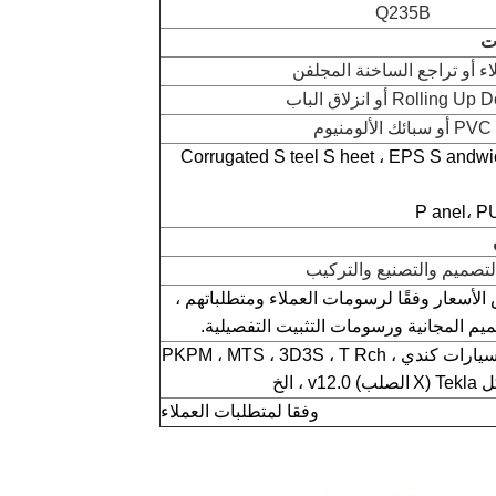
Q235B
ت
ء أو تراجع الساخنة المجلفن
Rolling U أو انزلاق الباب
PVC أو سبائك الألومنيوم
Corrugated
S
teel
S
heet
، EPS
S
andwi
P
anel، P
لتصميم والتصنيع والتركيب
الأسعار وفقًا
لرسومات
العملاء
ومتطلباتهم ،
م المجانية ورسومات التثبيت التفصيلية.
، PKPM ، MTS ، 3D3S ، T
Rch
Tekla
الصلب) v12.0
،
الخ
وفقا
لمتطلبات
العملاء