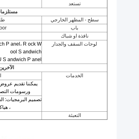
تستعد
مستلزما
سطح - المظهر الخارجي
طلا
باب
p Door
نافذة او شباك
لوحات السقف والجدار
W
ock
R
anel،
P
ch
ool
S
andwich
U
S
andwich
P
anel
الآخرين
الخدمات
ا
يمكننا تقديم عروض 
ورسومات التصمي
تصميم البرمجيات: السيارات كندي 
، هياكل  (X
التعبئة