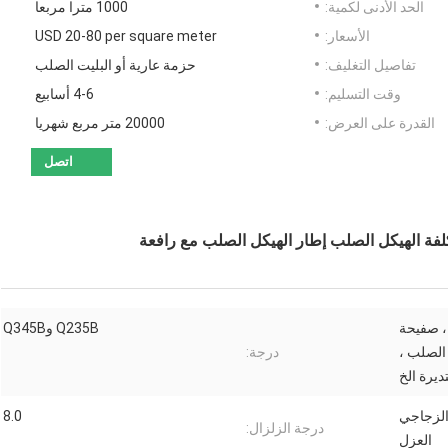
الحد الأدنى لكمية:
1000 مترا مربعا
الأسعار:
USD 20-80 per square meter
تفاصيل التغليف:
حزمة عارية أو البليت الصلب
وقت التسليم:
4-6 أسابيع
القدرة على العرض:
20000 متر مربع شهريا
اتصل
كلفة الهيكل الصلب إطار الهيكل الصلب مع رافعة
ن ، صفيحة
Q235B وQ345B
 زاوية الصلب ،
درجة:
ديرة الخ
الزجاجي
8.0
درجة الزلزال:
العزل