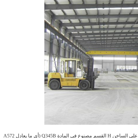
1. هيكل الهيكل الأساسي: الصلب الملحومة أو المدلفن على الساخن H القسم مصنوع في المادة Q345B (أي ما يعادل A572