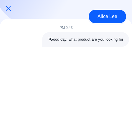
Negotiate MOQ:1000 مترا مربعا
الاتصال
Alice Lee
9:43 PM
فئات شعبية
جميع
Good day, what product are you looking for?
البناء الصلب البناء
ورشة الهيكل الصلب
الهندسة المعمارية
مستودع الهيكل الصلب
الهيكلية الصلب
خدمات تصنيع الصلب
عوارض الفولاذ الهيكلي
المجلفن الصلب
مبنى معرض السيارات
المجلفن