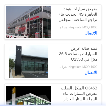
القضايا
معرض سيارات هوندا
الجاهزة 4S الحديث بناء
خريطة
تراجع الساخنة المجلفن
الموقع
Negotiate MOQ:1000 مترا مربعا
الاتصال
سياسة
تمتد صالة عرض
الخصوصية
السيارات بمساحة 36.6
مترًا في Q235B
Negotiate MOQ:1000 مترا مربعا
الاتصال
Q345B الهيكل الصلب
معرض السيارات بناء
الزجاج الستار الجدار