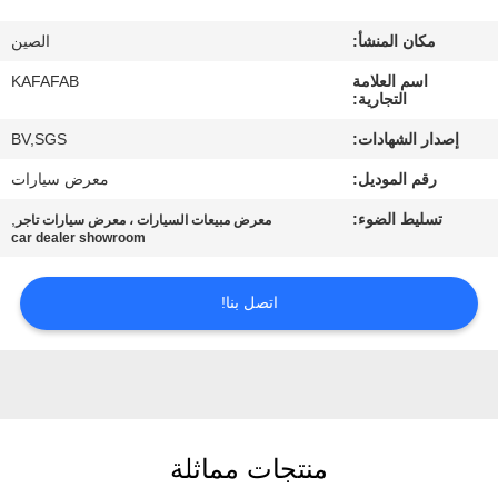
عنا
مكان المنشأ:
الصين
جولة
اسم العلامة
KAFAFAB
التجارية:
في
إصدار الشهادات:
BV,SGS
المصنع
رقم الموديل:
معرض سيارات
تسليط الضوء:
,
معرض مبيعات السيارات ، معرض سيارات تاجر
مراقبة
car dealer showroom
الجودة
اتصل بنا!
اتصل
بنا
أخبار
منتجات مماثلة