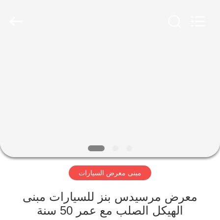
Qingdao
KaFa
Fabrication
Co.,
Ltd..
All
Rights
Reserved.
المنزل
المنتجات
فيديوهات
عرض
الواقع
مبنى معرض السيارات
الافتراضي
معرض مرسيدس بنز للسيارات مبنى
معلومات
الهيكل الصلب مع عمر 50 سنة