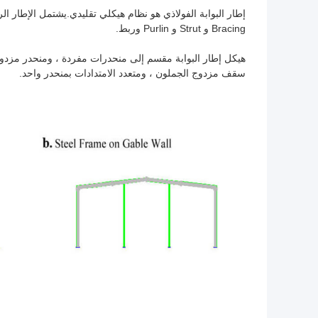
إطار البوابة الفولاذي هو نظام هيكلي تقليدي.يشتمل الإطار
Bracing و Strut و Purlin وربط.
هيكل إطار البوابة مقسم إلى منحدرات مفردة ، ومنحدر مزدوج 
سقف مزدوج الجملون ، ومتعدد الامتدادات بمنحدر واحد.