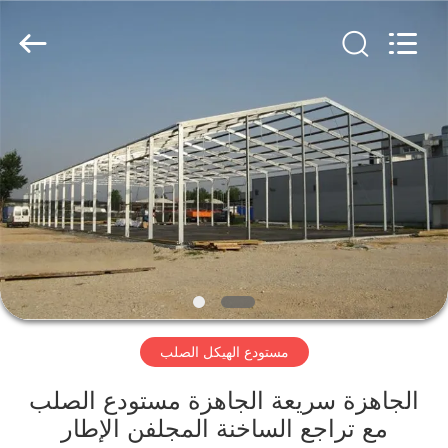
Qingdao
KaFa
Fabrication
Co.,
Ltd..
All
Rights
Reserved.
المنزل
المنتجات
فيديوهات
عرض
الواقع
مستودع الهيكل الصلب
الافتراضي
الجاهزة سريعة الجاهزة مستودع الصلب
معلومات
مع تراجع الساخنة المجلفن الإطار