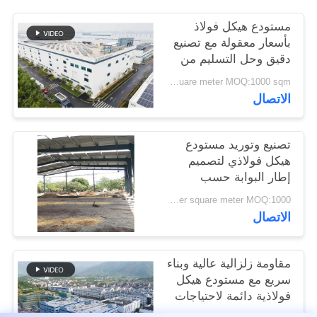
القضايا
مستودع هيكل فولاذ
بأسعار معقولة مع تصنيع
خريطة
دقيق وحل التسليم من
نقطة واحدة
الموقع
USD40~60 per square meter MOQ:1000 sqm
الاتصال
سياسة
تصنيع وتوريد مستودع
الخصوصية
هيكل فولاذي لتصميم
إطار البوابة حسب
الطلب في بنين
USD 20-60 per square meter MOQ:1000 مترا مربعا
الاتصال
مقاومة زلزالية عالية وبناء
سريع مع مستودع هيكل
فولاذية دائمة لاحتياجات
التخزين الخاصة بك