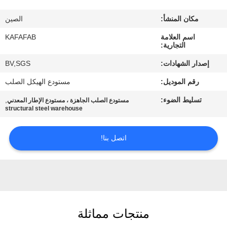
عنا
مكان المنشأ:
الصين
جولة
اسم العلامة
KAFAFAB
التجارية:
في
إصدار الشهادات:
BV,SGS
المصنع
رقم الموديل:
مستودع الهيكل الصلب
تسليط الضوء:
,
مستودع الصلب الجاهزة ، مستودع الإطار المعدني
مراقبة
structural steel warehouse
الجودة
اتصل بنا!
اتصل
بنا
أخبار
منتجات مماثلة