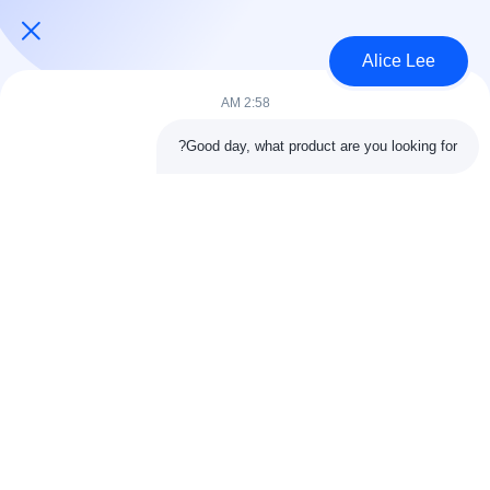
USD40~60 per square meter MOQ:1000 متر مربع
الاتصال
Alice Lee
2:58 AM
فئات شعبية
جميع
Good day, what product are you looking for?
البناء الصلب البناء
ورشة الهيكل الصلب
الهندسة المعمارية
مستودع الهيكل الصلب
الهيكلية الصلب
خدمات تصنيع الصلب
عوارض الفولاذ الهيكلي
المجلفن الصلب
مبنى معرض السيارات
المجلفن